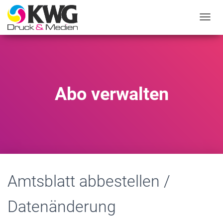
N
A
V
I
G
A
T
Abo verwalten
I
O
N
U
M
S
C
H
A
Amtsblatt abbestellen /
L
T
E
Datenänderung
N